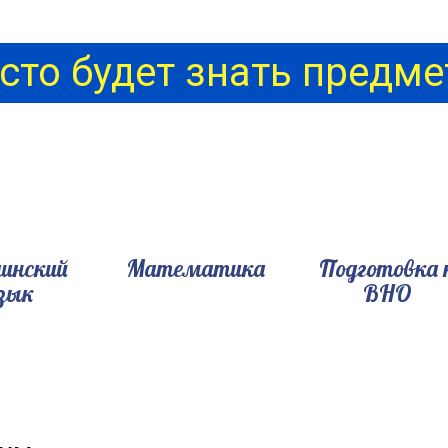
сто будет знать предмет
инский
Математика
Подготовка 
зык
ВНО