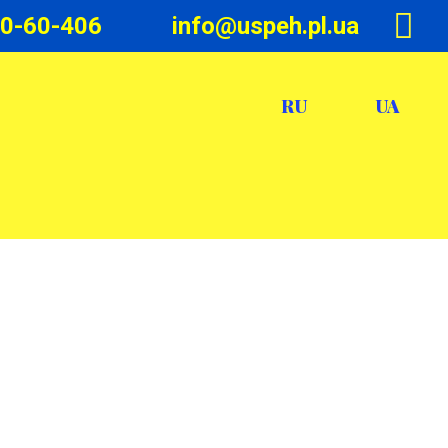
0-60-406
info@uspeh.pl.ua
RU
UA