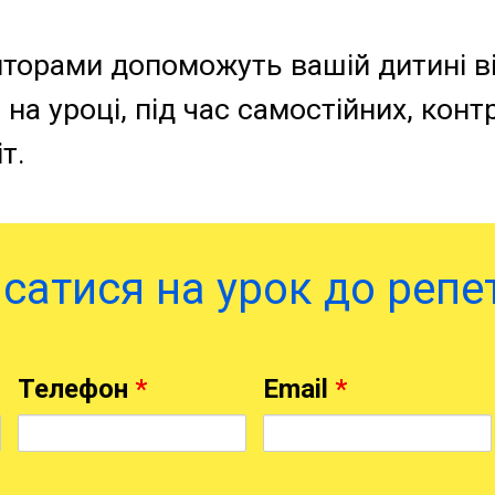
иторами допоможуть вашій дитині в
 на уроці, під час самостійних, конт
т.
сатися на урок до репе
Телефон
*
Email
*