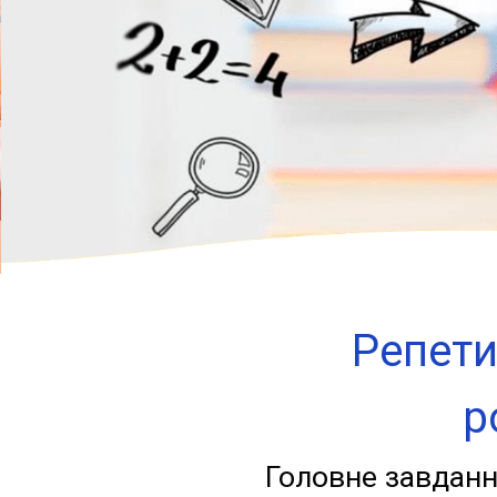
Репети
р
Головне завданн