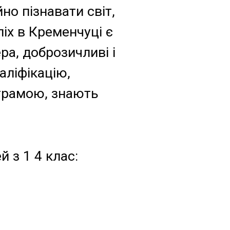
но пізнавати світ,
іх в Кременчуці є
ра, доброзичливі і
аліфікацію,
ограмою, знають
й з 1 4 клас: