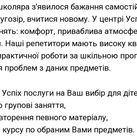
школяра з'явилося бажання самостій
гозір, вчитися новому. У центрі Усп
анять: комфорт, приваблива атмосфе
. Наші репетитори мають високу кв
практичної роботи за шкільною пр
 проблем з даних предметів.
Успіх послуги на Ваш вибір для діте
о групові заняття,
вторення певного матеріалу,
 курсу по обраним Вами предметів.