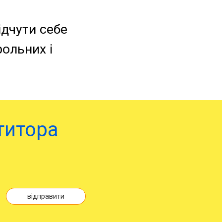
ідчути себе
рольних і
титора