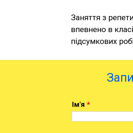
Заняття з репет
впевнено в класі
підсумкових робі
Запи
Iм'я
*